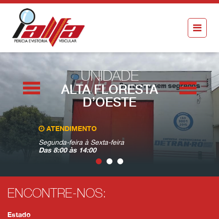
UNIDADE
ALTA FLORESTA
D’OESTE
ATENDIMENTO
VISITE-N
Segunda-feira à Sexta-feira
Av. Rio Gr
Das 8:00 às 14:00
Alta Flore
ENCONTRE-NOS:
Estado