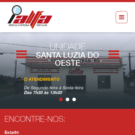
UNIDADE
SANTA LUZIA DO
OESTE
ATENDIMENTO
VISITE-N
De Segunda-feira à Sexta-feira
Av. Brasil,
Das 7h30 às 13h30
Oeste - R
ENCONTRE-NOS:
Estado