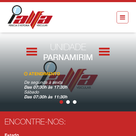
UNIDADE
PARNAMIRIM
ATENDIMENTO
VISITE-N
De segunda à sexta
R. Ten. Fer
Das 07:30h às 17:30h
Parnamiri
Sábado
Das 07:30h às 11:30h
ENCONTRE-NOS:
Estado