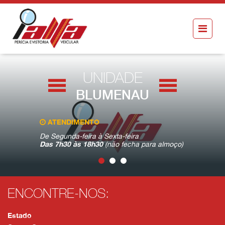
UNIDADE
BLUMENAU
ATENDIMENTO
VISITE-N
De Segunda-feira à Sexta-feira
Rua Amazon
Das 7h30 às 18h30
(não fecha para almoço)
Blumenau 
ENCONTRE-NOS:
Estado